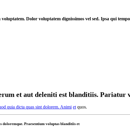
a voluptatem. Dolor voluptatem dignissimos vel sed. Ipsa qui tempo
um et aut deleniti est blanditiis. Pariatur v
uod quia dicta quas sint dolorem. Animi
et
quos.
uos doloremque. Praesentium voluptas blanditiis et