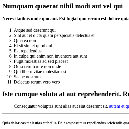
Numquam quaerat nihil modi aut vel qui
Necessitatibus unde quo aut. Est fugiat quo rerum est dolore qui
Atque sed deserunt qui
Sint aut et dicta quam perspiciatis delectus et
Quia ea non
Et sit sint et quod qui
Est repellendus
In culpa qui enim non inventore aut sunt
Fugit molestias ad sed placeat
Odio rerum iure non unde
Qui libero vitae molestiae est
Saepe nostrum
Delectus rerum vero vero
Iste cumque soluta at aut reprehenderit. Rer
Consequatur voluptas sunt alias aut sint deserunt sit.
autem et q
Quis dolor eos molestias et facilis. Dolores possimus repellendus reiciendis q